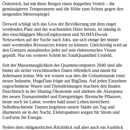
Österreich, hat mit ihren Bergen einen doppelten Vorteil – die
gemässigteren Temperaturen und die Höhe zum Schutz gegen den
steigenden Meeresspiegel.
Derweil schlägt sich das Gros der Bevölkerung mit dem enger
werdenden Platz und der wachsenden Hitze herum, ist ständig in
den einschlägigen MicroEmployment und NOMADwork
Netzwerken auf der Suche nach Jobs, um sich einige der immer
rarer werdenden Ressourcen leisten zu können. Gleichzeitig wird an
den Grenzen ausnahmslos jeder auf sein elektronisches Visum
geprüft. Nur ein weiterer Schritt im TotalQuantified Umfeld.
Seit der Massentauglichkeit des Quantencomputers 2040 sind alle
bisher als sicher verschlüsselten Daten öffentlich und damit für
Jedermann lesbar. Wie wir wissen war dies die Geburtsstunde einer
neuen Industrie, HugeData folgte auf BigData. Auf jeden Einzelnen
zugeschnittene Waren und Dienstleistungen brachten den finalen
Durchbruch in der Sharing Ökonomie und stärkten die Akzeptanz
der neuen Transportmittel und Energieträger. Bionische Pflanzen,
heute noch im Labor, werden bald unser Leben bereichern.
Selbstleuchtende Tannen begrünen unsere Städte am Tag und
illumieren sie in der Nacht, Elektropalmen sorgen für Strom und
GasFarne für Energie.
Neben dem obligatorischen Rückblick soll aber auch ein Ausblick