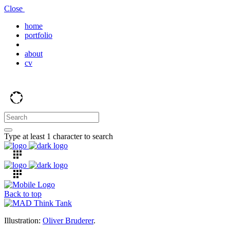
Close
home
portfolio
about
cv
Type at least 1 character to search
Back to top
Illustration:
Oliver Bruderer
.